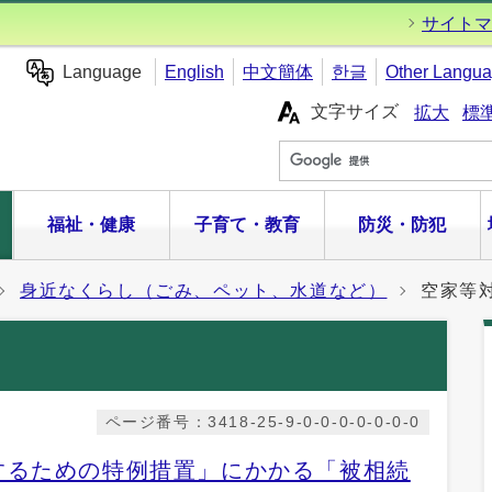
サイトマ
Language
English
中文簡体
한글
Other Langu
文字サイズ
拡大
標
福祉・健康
子育て・教育
防災・防犯
身近なくらし（ごみ、ペット、水道など）
空家等
ページ番号：3418-25-9-0-0-0-0-0-0-0
するための特例措置」にかかる「被相続