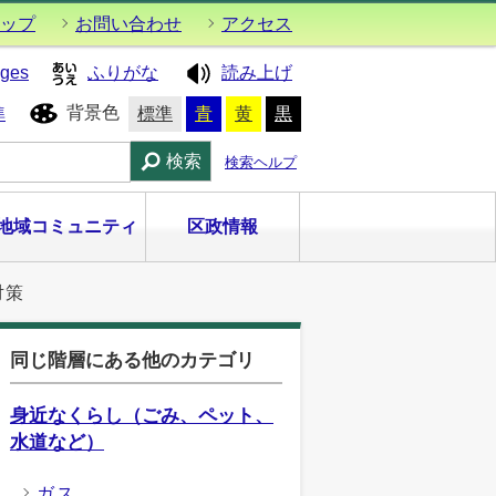
ップ
お問い合わせ
アクセス
ages
ふりがな
読み上げ
背景色
準
標準
青
黄
黒
検索
検索ヘルプ
地域コミュニティ
区政情報
対策
同じ階層にある他のカテゴリ
身近なくらし（ごみ、ペット、
水道など）
ガス