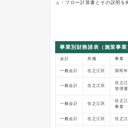
ュ・フロー計算書とその説明を
事業別財務諸表（施策事業
会計
所属
事業
一般会計
住之江区
国民
住之
一般会計
住之江区
管理
住之
一般会計
住之江区
事業
一般会計
住之江区
住之