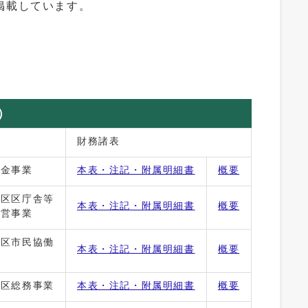
掲載しています。
）
財務諸表
年金事業
本表・注記・附属明細書
概要
江区区庁舎等
本表・注記・附属明細書
概要
運営事業
江区市民協働
本表・注記・附属明細書
概要
江区総務事業
本表・注記・附属明細書
概要