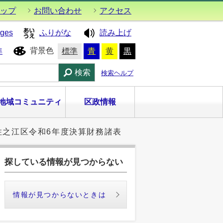
ップ
お問い合わせ
アクセス
ages
ふりがな
読み上げ
背景色
準
標準
青
黄
黒
検索
検索ヘルプ
地域コミュニティ
区政情報
住之江区令和6年度決算財務諸表
探している情報が見つからない
情報が見つからないときは