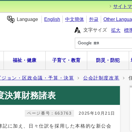
サイトマ
Language
English
中文簡体
한글
Other Langu
文字サイズ
拡大
標
福祉・健康
子育て・教育
防災・防犯
ビジョン・区政会議・予算・決算
公会計制度改革
度決算財務諸表
ページ番号：663763
2025年10月21日
記に加え、日々仕訳を採用した本格的な新公会