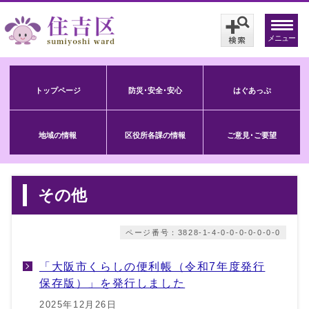
メニュー
トップページ
防災･安全･安心
はぐあっぷ
地域の情報
区役所各課の情報
ご意見･ご要望
その他
ページ番号：3828-1-4-0-0-0-0-0-0-0
「大阪市くらしの便利帳（令和7年度発行
保存版）」を発行しました
2025年12月26日