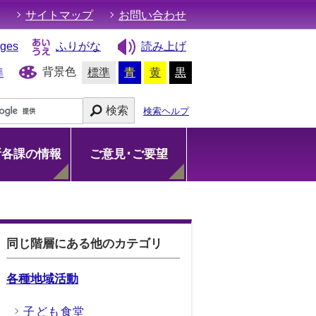
サイトマップ
お問い合わせ
ages
ふりがな
読み上げ
背景色
準
標準
青
黄
黒
検索
検索ヘルプ
所各課の情報
ご意見･ご要望
同じ階層にある他のカテゴリ
各種地域活動
子ども食堂