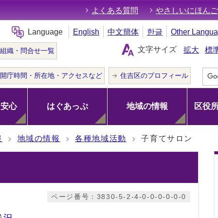
よくある質問
やさしいにほんご
Language
English
中文簡体
한글
Other Langu
文字サイズ
拡大
標
組織・問合せ一覧
開庁時間・所在地・アクセスなど
住吉区のプロフィール
･安心
はぐあっぷ
地域の情報
区役
報
地域の情報
各種地域活動
子育てサロン
ページ番号：3830-5-2-4-0-0-0-0-0-0