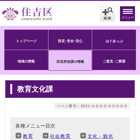
メニュー
トップページ
防災･安全･安心
はぐあっぷ
地域の情報
ご意見･ご要望
区役所各課の情報
教育文化課
ページ番号：3831-4-0-0-0-0-0-0-0-0
各種メニュー目次
教育
社会教育
文化・観光