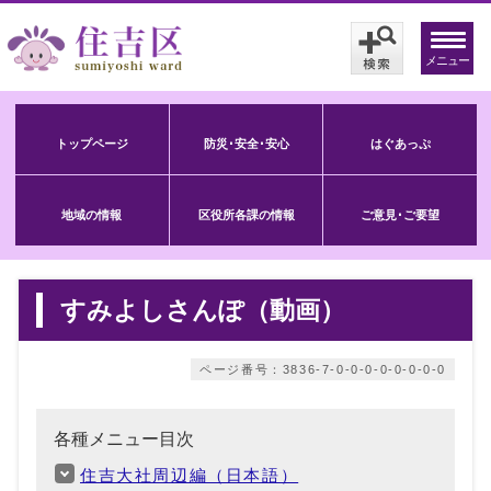
メニュー
トップページ
防災･安全･安心
はぐあっぷ
地域の情報
区役所各課の情報
ご意見･ご要望
すみよしさんぽ（動画）
ページ番号：3836-7-0-0-0-0-0-0-0-0
各種メニュー目次
住吉大社周辺編（日本語）