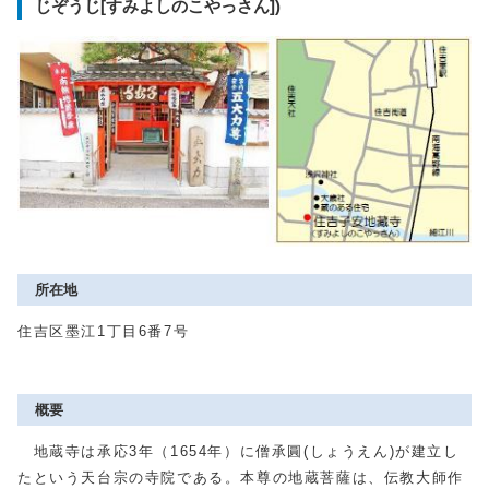
じぞうじ[すみよしのこやっさん])
所在地
住吉区墨江1丁目6番7号
概要
地蔵寺は承応3年（1654年）に僧承圓(しょうえん)が建立し
たという天台宗の寺院である。本尊の地蔵菩薩は、伝教大師作