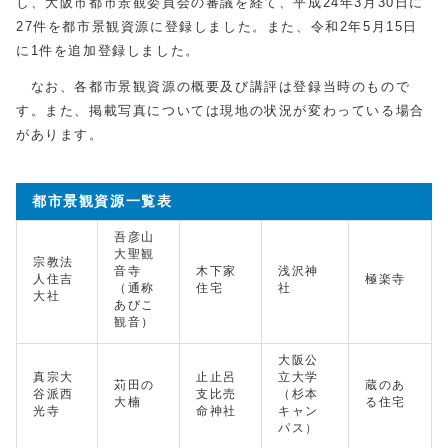
し、大阪市都市景観委員会の審議を経て、平成24年3月30日に
27件を都市景観資源に登録しました。また、令和2年5月15日
に1件を追加登録しました。
なお、各都市景観資源の概要及び講評は登録当時のもので
す。また、掲載写真については現地の状況が変わっている場合
があります。
都市景観資源一覧表
吾彦山
大聖観
宗教法
音寺
木下家
浅沢神
人住吉
極楽寺
（通称
住宅
社
大社
あびこ
観音）
大阪公
真宗大
止止呂
立大学
苅田の
蔵のあ
谷派西
支比売
（杉本
大楠
る住宅
光寺
命神社
キャン
パス）