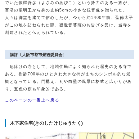
でいた依羅吾彦（よさみのあびこ）という勢力のある一族が、
百済の聖明王から身の丈約5cmの小さな観音像を贈られた。
人々は御堂を建てて信心したが、今から約1400年前、聖徳太子
がこの地を訪ねられた際、観世音菩薩のお告げを受け、当寺を
創建されたと伝えられている。
講評〔大阪市都市景観委員会〕
厄除けの寺として、地域住民によく知られた歴史のある寺で
ある。樹齢700年のひときわ大きな楠がまちのシンボル的な景
観となっている。門構え、瓦や白壁の風景に格式と広がりがあ
り、五色の旗も印象的である。
このページの一番上へ戻る
木下家住宅(きのしたけじゅうたく)