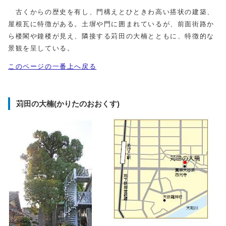
古くからの歴史を有し、門構えとひときわ高い搭状の建築、
屋根瓦に特徴がある。土塀や門に囲まれているが、前面街路か
ら楼閣や鐘楼が見え、隣接する苅田の大楠とともに、特徴的な
景観を呈している。
このページの一番上へ戻る
苅田の大楠(かりたのおおくす)