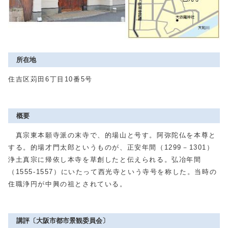
所在地
住吉区苅田6丁目10番5号
概要
真宗東本願寺派の末寺で、的場山と号す。阿弥陀仏を本尊と
する。的場才門太郎というものが、正安年間（1299－1301）
浄土真宗に帰依し本寺を草創したと伝えられる。弘冶年間
（1555-1557）にいたって西光寺という寺号を称した。当時の
住職浄円が中興の祖とされている。
講評〔大阪市都市景観委員会〕