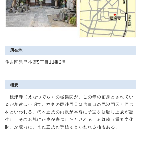
所在地
住吉区遠里小野5丁目11番2号
概要
榎津寺（えなつでら）の極楽院が、この寺の前身とされてい
るが創建は不明で、本尊の毘沙門天は信貴山の毘沙門天と同じ
材といわれる。楠木正成の両親が本尊に子宝を祈願し正成が誕
生し、そのお礼に正成が寄進したとされる、石灯籠（重要文化
財）が境内に、また正成お手植えといわれる楠もある。