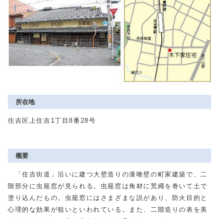
所在地
住吉区上住吉1丁目8番28号
概要
「住吉街道」沿いに建つ大壁造りの漆喰壁の町家建築で、二
階部分に虫籠窓が見られる。虫籠窓は角材に荒縄を巻いて土で
塗り込んだもの。虫籠窓にはさまざまな説があり、防火目的と
心理的な効果が狙いといわれている。また、二階造りの表を美