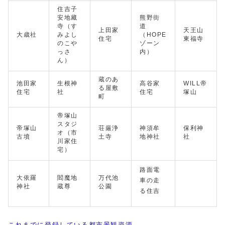
住吉子
安地藏
熊野街
寺（す
道
上田家
天王山
大歳社
みよし
（HOPE
住宅
東福寺
のこや
ゾーン
っさ
内）
ん）
蔵のあ
池田家
生根神
高谷家
WILL帝
る屋敷
住宅
社
住宅
塚山
町
帝塚山
スタジ
帝塚山
荘厳浄
神須牟
保利神
オ（市
古墳
土寺
地神社
社
川家住
宅）
路面電
大依羅
閻魔地
万代池
車の走
神社
蔵尊
公園
る住吉
これまでに登録している都市景観資源