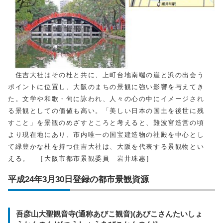
住吉大社はその杜と共に、上町台地南端の崖と浜の出会う
ポイントに位置し、大阪のまちの景観に強い影響を与えてき
た。文学や和歌・句に詠われ、人々の心の中にイメージされ
る景観としての価値も高い。「美しい日本の国土を後世に残
すこと」を景観のめざすところと考えると、難波宮造営の頃
より現在地にあり、市内唯一の国宝建造物の社殿を中心とし
て緑豊かな杜を持つ住吉大社は、大阪を代表する景観物とい
える。 ［大阪市都市景観委員 岩井珠惠］
平成24年3月30日登録の都市景観資源
吾彦山大聖観音寺(通称あびこ観音)(あびこさんたいしょ