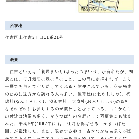
所在地
住吉区上住吉2丁目11番21号
概要
住吉といえば「初辰まいり(はったつまいり」が有名だが、初
辰とは、毎月最初の辰の日のこと。この日に参拝すれば、より
一層力を与えて守り助けてくれると信仰されている。商売発達
のために遠方から訪れる人も多い。種貸社(たねかししゃ)、楠
珺社(なんくんしゃ)、浅沢神社、大歳社(おおとししゃ)の四社
をそれぞれにお参りするのが慣わしとなっている。古くからこ
の付近は池沼も多く、かきつばたの名所として万葉集にも詠ま
れた。平成9年(1997年)には、往時を偲ばせる「かきつばた
園」が復活した。また、現存する柳は、古木ながら枝振りが隆
盛で見る者にとってエネルギーを与え続けているかのように、