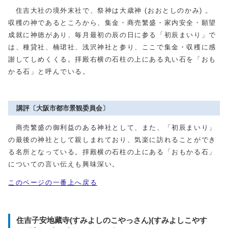
住吉大社の境外末社で、祭神は大歳神 (おおとしのかみ) 。
収穫の神であるところから、集金・商売繁盛・家内安全・願望
成就に神徳があり、毎月最初の辰の日に参る「初辰まいり」で
は、種貸社、楠珺社、浅沢神社と参り、ここで集金・収穫に感
謝してしめくくる。拝殿右横の石柱の上にある丸い石を「おも
かる石」と呼んでいる。
講評〔大阪市都市景観委員会〕
商売繁盛の御利益のある神社として、また、「初辰まいり」
の最後の神社として親しまれており、気楽に訪れることができ
る名所となっている。拝殿横の石柱の上にある「おもかる石」
についての言い伝えも興味深い。
このページの一番上へ戻る
住吉子安地藏寺(すみよしのこやっさん)(すみよしこやす