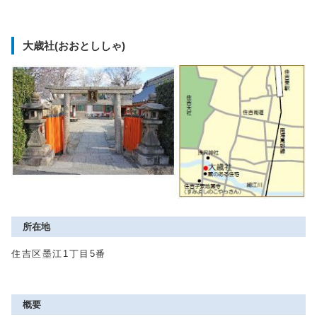
大歳社(おおとししゃ)
所在地
住吉区墨江1丁目5番
概要