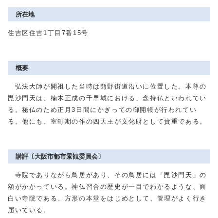
所在地
住吉区住吉1丁目7番15号
概要
弘法大師が開祖した当時は熊野街道沿いに位置した。本尊の
毘沙門天は、楠木正成の千早城における、念持仏といわれてい
る。秘仏のため正月3日間にかぎっての御開帳が行われてい
る。他にも、室町期の作の四天王が文化財として貴重である。
講評〔大阪市都市景観委員会〕
寺院でありながら鳥居があり、その鳥居には「毘沙門天」の
額がかかっている。神仏習合の歴史が一目でわかるような、面
白い寺院である。方形の本堂をはじめとして、管理がよく行き
届いている。