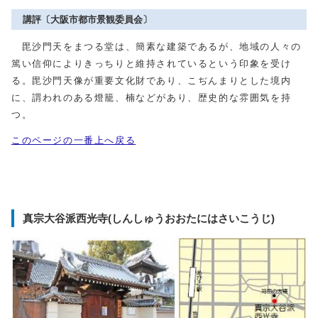
講評〔大阪市都市景観委員会〕
毘沙門天をまつる堂は、簡素な建築であるが、地域の人々の
篤い信仰によりきっちりと維持されているという印象を受け
る。毘沙門天像が重要文化財であり、こぢんまりとした境内
に、謂われのある燈籠、楠などがあり、歴史的な雰囲気を持
つ。
このページの一番上へ戻る
真宗大谷派西光寺(しんしゅうおおたにはさいこうじ)