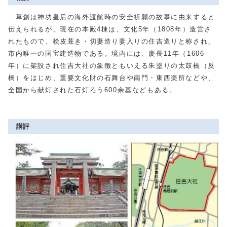
草創は神功皇后の海外渡航時の安全祈願の故事に由来すると
伝えられるが、現在の本殿4棟は、文化5年（1808年）造営さ
れたもので、桧皮葺き・切妻造り妻入りの住吉造りと称され、
市内唯一の国宝建造物である。境内には、慶長11年（1606
年）に架設され住吉大社の象徴ともいえる朱塗りの太鼓橋（反
橋）をはじめ、重要文化財の石舞台や南門・東西楽所などや、
全国から献灯された石灯ろう600余基などもある。
講評