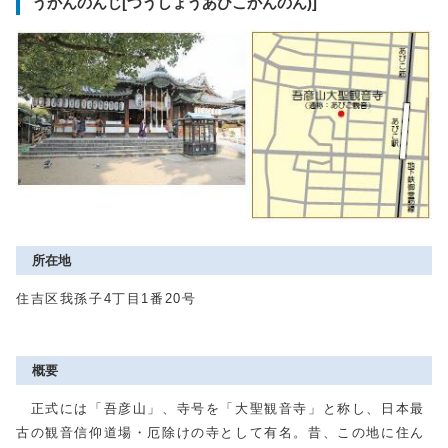
うかんのんじ[つうしょうあびこかんのん)]
所在地
住吉区我孫子4丁目1番20号
概要
正式には「吾彦山」、寺号を「大聖観音寺」と称し、日本最
古の観音信仰道場・厄除けの寺として有名。昔、この地に住ん