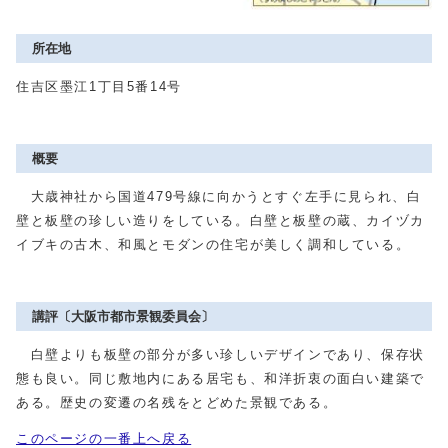
所在地
住吉区墨江1丁目5番14号
概要
大歳神社から国道479号線に向かうとすぐ左手に見られ、白
壁と板壁の珍しい造りをしている。白壁と板壁の蔵、カイヅカ
イブキの古木、和風とモダンの住宅が美しく調和している。
講評〔大阪市都市景観委員会〕
白壁よりも板壁の部分が多い珍しいデザインであり、保存状
態も良い。同じ敷地内にある居宅も、和洋折衷の面白い建築で
ある。歴史の変遷の名残をとどめた景観である。
このページの一番上へ戻る