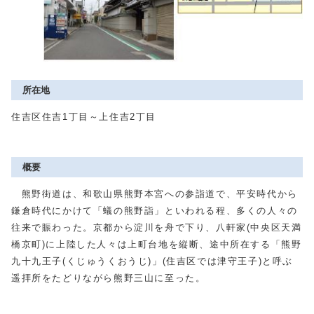
所在地
住吉区住吉1丁目～上住吉2丁目
概要
熊野街道は、和歌山県熊野本宮への参詣道で、平安時代から
鎌倉時代にかけて「蟻の熊野詣」といわれる程、多くの人々の
往来で賑わった。京都から淀川を舟で下り、八軒家(中央区天満
橋京町)に上陸した人々は上町台地を縦断、途中所在する「熊野
九十九王子(くじゅうくおうじ)」(住吉区では津守王子)と呼ぶ
遥拝所をたどりながら熊野三山に至った。