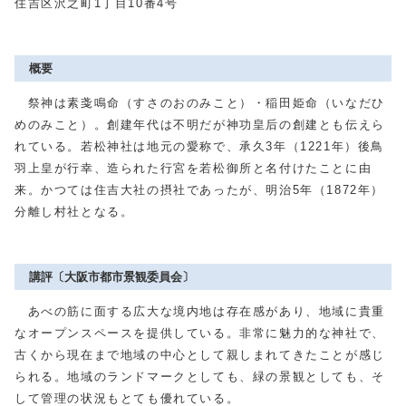
住吉区沢之町1丁目10番4号
概要
祭神は素戔鳴命（すさのおのみこと）・稲田姫命（いなだひ
めのみこと）。創建年代は不明だが神功皇后の創建とも伝えら
れている。若松神社は地元の愛称で、承久3年（1221年）後鳥
羽上皇が行幸、造られた行宮を若松御所と名付けたことに由
来。かつては住吉大社の摂社であったが、明治5年（1872年）
分離し村社となる。
講評〔大阪市都市景観委員会〕
あべの筋に面する広大な境内地は存在感があり、地域に貴重
なオープンスペースを提供している。非常に魅力的な神社で、
古くから現在まで地域の中心として親しまれてきたことが感じ
られる。地域のランドマークとしても、緑の景観としても、そ
して管理の状況もとても優れている。