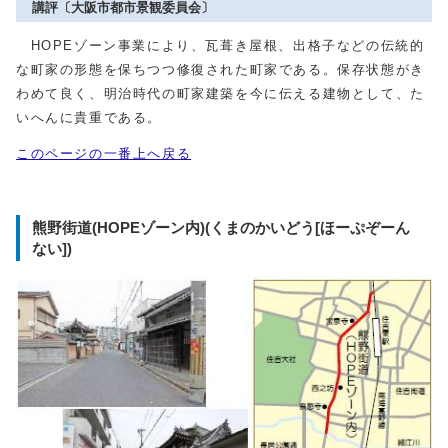
講評〔大阪市都市景観委員会〕
HOPEゾーン事業により、瓦葺き屋根、出格子などの伝統的
な町家の形態を保ちつつ修復された町家である。保存状態がき
わめて良く、明治時代の町家建築を今に伝える建物として、た
いへんに貴重である。
このページの一番上へ戻る
熊野街道(HOPEゾーン内)(くまのかいどう[ほーぷぞーん
ない])