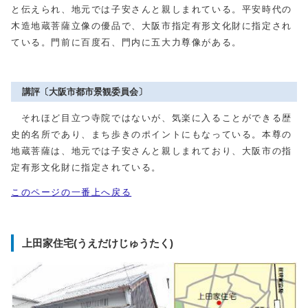
と伝えられ、地元では子安さんと親しまれている。平安時代の
木造地蔵菩薩立像の優品で、大阪市指定有形文化財に指定され
ている。門前に百度石、門内に五大力尊像がある。
講評〔大阪市都市景観委員会〕
それほど目立つ寺院ではないが、気楽に入ることができる歴
史的名所であり、まち歩きのポイントにもなっている。本尊の
地蔵菩薩は、地元では子安さんと親しまれており、大阪市の指
定有形文化財に指定されている。
このページの一番上へ戻る
上田家住宅(うえだけじゅうたく)