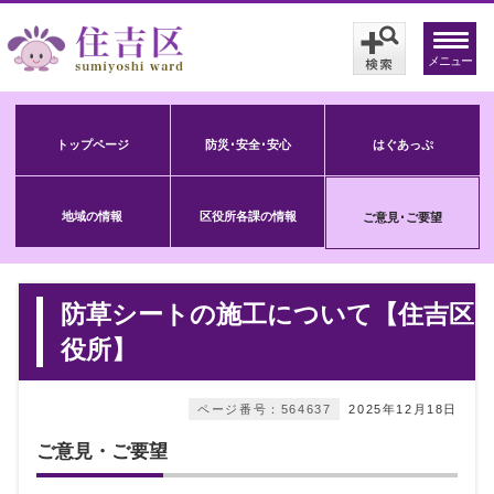
メニュー
トップページ
防災･安全･安心
はぐあっぷ
地域の情報
区役所各課の情報
ご意見･ご要望
防草シートの施工について【住吉区
役所】
ページ番号：564637
2025年12月18日
ご意見・ご要望