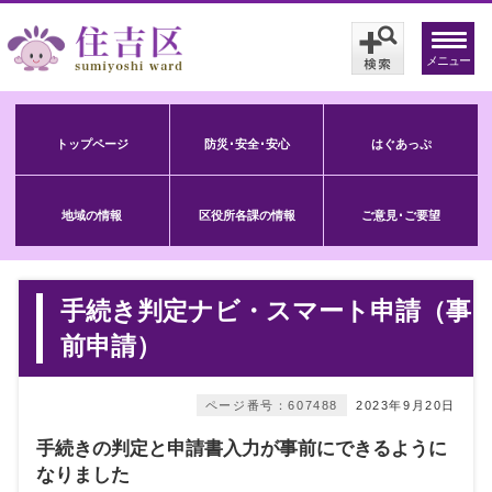
メニュー
トップページ
防災･安全･安心
はぐあっぷ
地域の情報
区役所各課の情報
ご意見･ご要望
手続き判定ナビ・スマート申請（事
前申請）
ページ番号：607488
2023年9月20日
手続きの判定と申請書入力が事前にできるように
なりました