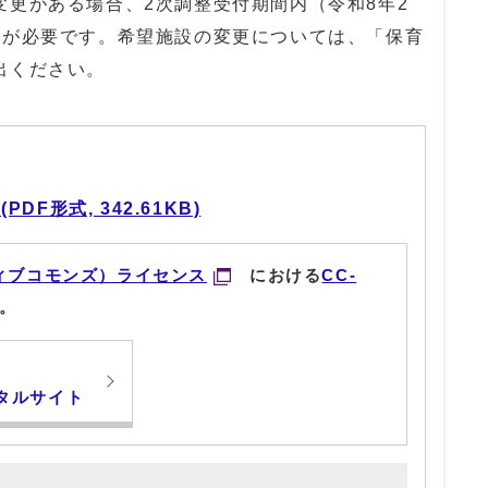
更がある場合、2次調整受付期間内（令和8年2
請が必要です。希望施設の変更については、「保育
出ください。
F形式, 342.61KB)
ィブコモンズ）ライセンス
における
CC-
。
タルサイト