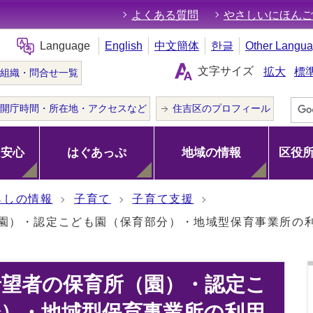
よくある質問
やさしいにほんご
Language
English
中文簡体
한글
Other Langu
文字サイズ
拡大
標
組織・問合せ一覧
開庁時間・所在地・アクセスなど
住吉区のプロフィール
･安心
はぐあっぷ
地域の情報
区役
らしの情報
子育て
子育て支援
（園）・認定こども園（保育部分）・地域型保育事業所の
希望者の保育所（園）・認定こ
分）・地域型保育事業所の利用