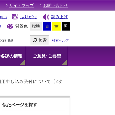
サイトマップ
お問い合わせ
ages
ふりがな
読み上げ
背景色
準
標準
青
黄
黒
検索
検索ヘルプ
所各課の情報
ご意見･ご要望
利用申し込み受付について【2次
似たページを探す