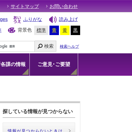
サイトマップ
お問い合わせ
ages
ふりがな
読み上げ
背景色
準
標準
青
黄
黒
検索
検索ヘルプ
所各課の情報
ご意見･ご要望
探している情報が見つからない
情報が見つからないときは