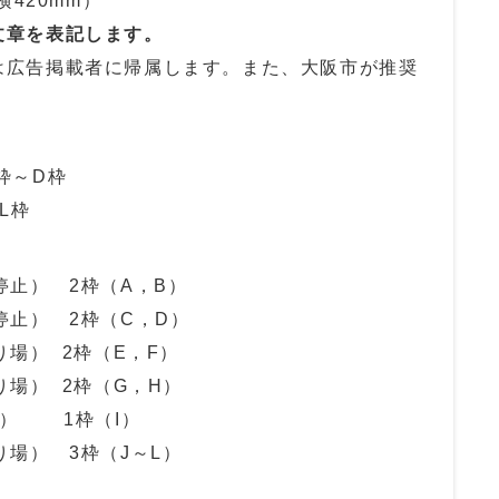
横420mm）
文章を表記します。
は広告掲載者に帰属します。また、大阪市が推奨
」
枠～D枠
L枠
停止） 2枠（A，B）
停止） 2枠（C，D）
り場） 2枠（E，F）
り場） 2枠（G，H）
横） 1枠（I）
り場） 3枠（J～L）