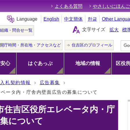
よくある質問
やさしいにほんご
Language
English
中文簡体
한글
Other Langu
文字サイズ
拡大
標
組織・問合せ一覧
開庁時間・所在地・アクセスなど
住吉区のプロフィール
･安心
はぐあっぷ
地域の情報
区役
入札契約情報
広告募集
レベータ内・庁舎内壁面広告の募集について
市住吉区役所エレベータ内・庁
募集について