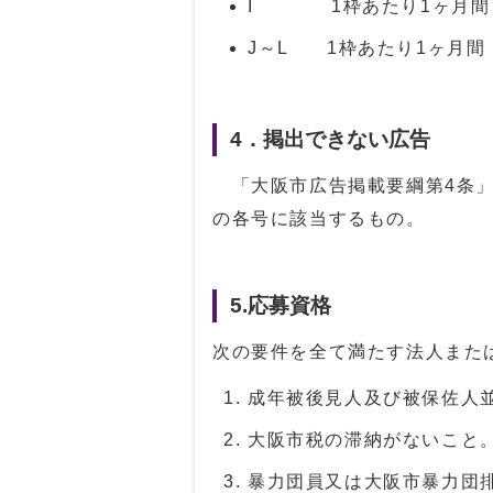
I 1枠あたり1ヶ月間 
J～L 1枠あたり1ヶ月間
4．掲出できない広告
「大阪市広告掲載要綱第4条」
の各号に該当するもの。
5.応募資格
次の要件を全て満たす法人また
成年被後見人及び被保佐人
大阪市税の滞納がないこと
暴力団員又は大阪市暴力団