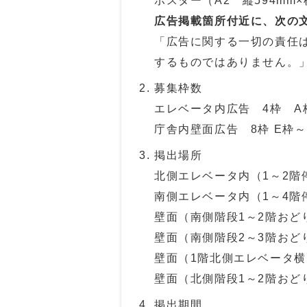
ポスター（A2 縦594mm×
広告掲載箇所付近に、次の
「広告に関する一切の責任
するものではありません。
募集枠数
エレベータ内広告 4枠 A
庁舎内壁面広告 8枠 E枠～
掲出場所
北側エレベータ内（1～2階
南側エレベータ内（1～4階
壁面（南側階段1～2階おど
壁面（南側階段2～3階おど
壁面（1階北側エレベータ
壁面（北側階段1～2階おど
掲出期間