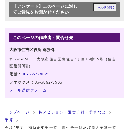
【アンケート】このページに対し
入力欄を開く
てご意見をお聞かせください
このページの作成者・問合せ先
大阪市住吉区役所 総務課
〒558-8501 大阪市住吉区南住吉3丁目15番55号（住吉
区役所3階）
電話：
06-6694-9625
ファックス：
06-6692-5535
メール送信フォーム
トップページ
将来ビジョン・運営方針・予算など
予算
令和7年度 補助金支出一覧、貸付金一覧及び歳入予算一覧