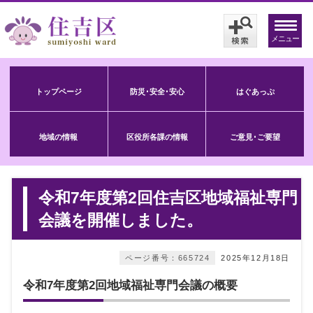
メニュー
トップページ
防災･安全･安心
はぐあっぷ
地域の情報
区役所各課の情報
ご意見･ご要望
令和7年度第2回住吉区地域福祉専門
会議を開催しました。
ページ番号：665724
2025年12月18日
令和7年度第2回地域福祉専門会議の概要