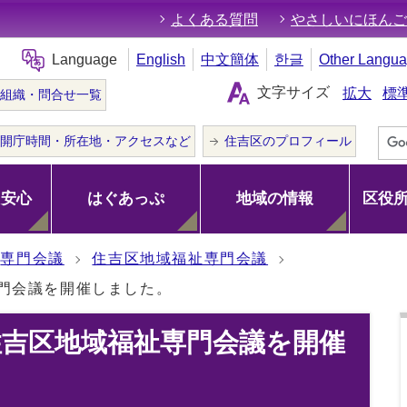
よくある質問
やさしいにほんご
Language
English
中文簡体
한글
Other Langu
文字サイズ
拡大
標
組織・問合せ一覧
開庁時間・所在地・アクセスなど
住吉区のプロフィール
･安心
はぐあっぷ
地域の情報
区役
専門会議
住吉区地域福祉専門会議
専門会議を開催しました。
住吉区地域福祉専門会議を開催