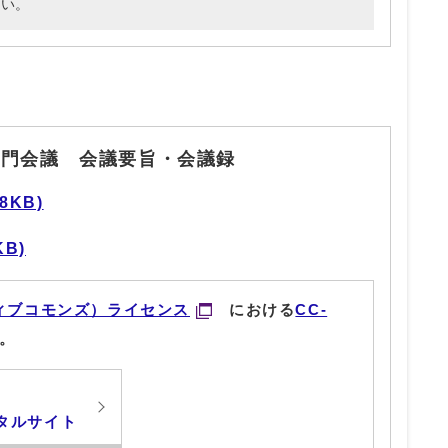
さい。
専門会議 会議要旨・会議録
8KB)
KB)
ィブコモンズ）ライセンス
における
CC-
。
タルサイト