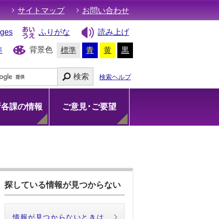
サイトマップ
お問い合わせ
ages
ふりがな
読み上げ
背景色
準
標準
青
黄
黒
検索
検索ヘルプ
所各課の情報
ご意見･ご要望
探している情報が見つからない
情報が見つからないときは