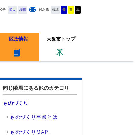
文字
背景色
拡大
標準
標準
青
黄
黒
区政情報
大阪市トップ
同じ階層にある他のカテゴリ
ものづくり
ものづくり事業とは
ものづくりMAP