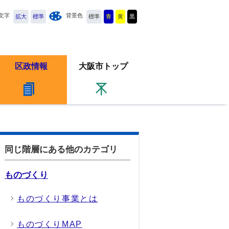
文字
背景色
拡大
標準
標準
青
黄
黒
区政情報
大阪市トップ
同じ階層にある他のカテゴリ
ものづくり
ものづくり事業とは
ものづくりMAP