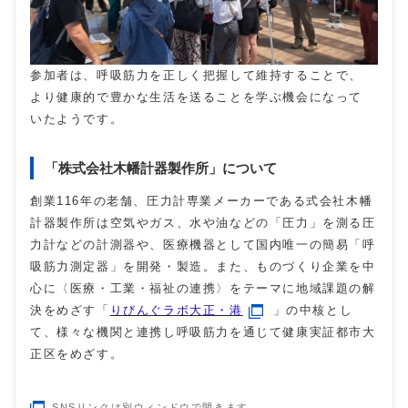
参加者は、呼吸筋力を正しく把握して維持することで、
より健康的で豊かな生活を送ることを学ぶ機会になって
いたようです。
「株式会社木幡計器製作所」について
創業
116
年の老舗、圧力計専業メーカーである式会社木幡
計器製作所は空気やガス、水や油などの「圧力」を測る圧
力計などの計測器や、医療機器として国内唯一の簡易「呼
吸筋力測定器」を開発・製造。また、ものづくり企業を中
心に〈医療・工業・福祉の連携〉をテーマに地域課題の解
決をめざす「
りびんぐラボ大正・港
」の中核とし
て、様々な機関と連携し呼吸筋力を通じて健康実証都市大
正区をめざす。
SNSリンクは別ウィンドウで開きます