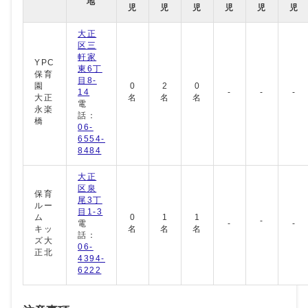
地
児
児
児
児
児
児
大正
区三
軒家
YPC
東6丁
保育
目8-
園
0
2
0
14
-
-
-
大正
名
名
名
電
永楽
話：
橋
06-
6554-
8484
大正
区泉
保育
尾3丁
ルー
目1‐3
ム
0
1
1
‐
電
‐
‐
キッ
名
名
名
話：
ズ大
06‐
正北
4394‐
6222