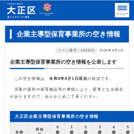
メニュー
企業主導型保育事業所の空き情報
ページ番号：494825
2026年8月1日
企業主導型保育事業所の空き情報を公表します
この空き情報は、
令和8年8
月1日現在
の状況です。
児童の退所や保育施設等の事情により、変更となる場合
がありますので、あらかじめご了承ください。
大正区企業主導型保育事業所の空き情報
0
1
2
3
4
5
所在
名称
歳
歳
歳
歳
歳
歳