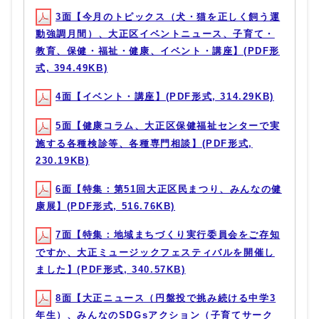
3面【今月のトピックス（犬・猫を正しく飼う運
動強調月間）、大正区イベントニュース、子育て・
教育、保健・福祉・健康、イベント・講座】(PDF形
式, 394.49KB)
4面【イベント・講座】(PDF形式, 314.29KB)
5面【健康コラム、大正区保健福祉センターで実
施する各種検診等、各種専門相談】(PDF形式,
230.19KB)
6面【特集：第51回大正区民まつり、みんなの健
康展】(PDF形式, 516.76KB)
7面【特集：地域まちづくり実行委員会をご存知
ですか、大正ミュージックフェスティバルを開催し
ました】(PDF形式, 340.57KB)
8面【大正ニュース（円盤投で挑み続ける中学3
年生）、みんなのSDGsアクション（子育てサーク