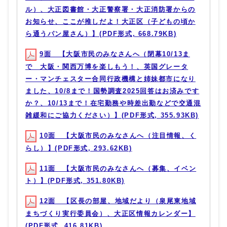
ル）、大正図書館・大正警察署・大正消防署からの
お知らせ、ここが推しだよ！大正区（子どもの頃か
ら通うパン屋さん）】(PDF形式, 668.79KB)
9面 【大阪市民のみなさんへ（閉幕10/13ま
で 大阪・関西万博を楽しもう！、英国グレータ
ー・マンチェスター合同行政機構と姉妹都市になり
ました、10/8まで！国勢調査2025回答はお済みです
か？、10/13まで！在宅勤務や時差出勤などで交通混
雑緩和にご協力ください）】(PDF形式, 355.93KB)
10面 【大阪市民のみなさんへ（注目情報、く
らし）】(PDF形式, 293.62KB)
11面 【大阪市民のみなさんへ（募集、イベン
ト）】(PDF形式, 351.80KB)
12面 【区長の部屋、地域だより（泉尾東地域
まちづくり実行委員会）、大正区情報カレンダー】
(PDF形式, 416.81KB)