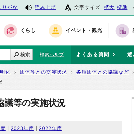
ふりがな
読み上げ
文字サイズ
拡大
標準
くらし
イベント・観光
よくある質問
選
検索
検索ヘルプ
透明化
団体等との交渉状況
各種団体との協議など
況
協議等の実施状況
年度
2023年度
2022年度