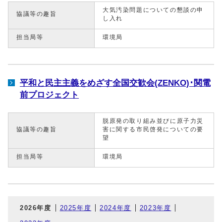
大気汚染問題についての懇談の申
協議等の趣旨
し入れ
担当局等
環境局
平和と民主主義をめざす全国交歓会(ZENKO)･関電
前プロジェクト
脱原発の取り組み並びに原子力災
協議等の趣旨
害に関する市民啓発についての要
望
担当局等
環境局
2026年度
2025年度
2024年度
2023年度