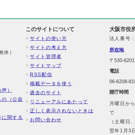
このサイトについて
大阪市役
サイトの使い方
法人番号：6
サイトの考え方
所在地
中無休）
サイト管理者
〒530-8
サイトマップ
電話
RSS配信
06-6208-
掲載データを使う
の声）
開庁時間
過去のサイト
もの（公益
リニューアルにあたって
月曜日から
正しく表示されないときは
で
等に関する
お問い合わせ
（土曜日、
翌年1月3