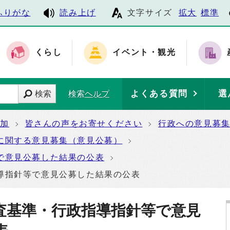
ふりがな
読み上げ
文字サイズ
拡大
標準
くらし
イベント・観光
よくある質問
選
検索
検索ヘルプ
参加
皆さんの声をお寄せください
行政への意見募
に関する意見募集（意見公募）
で意見公募した結果の公表
導指針等で意見公募した結果の公表
査基準・行政指導指針等で意見