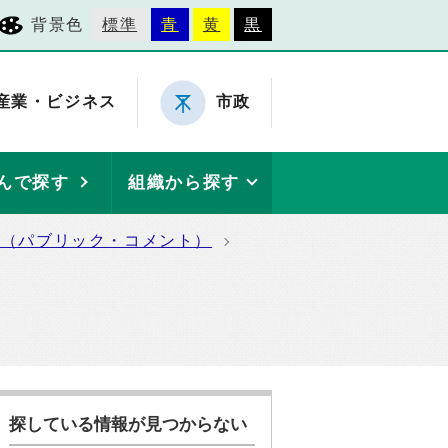
背景色
標準
青
黄
黒
産業・ビジネス
市政
んで探す
組織から探す
集（パブリック・コメント）
探している情報が見つからない