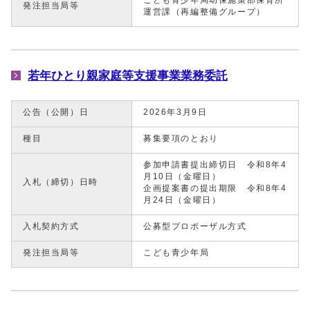
こども青少年局幼保施策部保育所
発注担当局等
運営課（再編整備グループ）
若年ひとり親家庭等支援事業業務委託
公告（公開）日
2026年3月9日
種目
募集要項のとおり
参加申請書提出締切日 令和8年4
月10日（金曜日）
入札（締切）日時
企画提案書の提出期限 令和8年4
月24日（金曜日）
入札契約方式
公募型プロポーザル方式
発注担当局等
こども青少年局