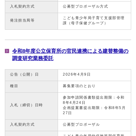
入札契約方式
公募型プロポーザル方式
こども青少年局子育て支援部管理
発注担当局等
課（母子保健グループ）
令和8年度公立保育所の官民連携による建替整備の
調査研究業務委託
公告（公開）日
2026年4月9日
種目
募集要項のとおり
参加申請関係書類提出期限：令和
8年4月24日
入札（締切）日時
企画提案書提出期限：令和8年5月
27日
入札契約方式
公募型プロポーザル