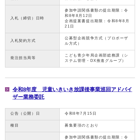
参加申請関係書類の提出期限：令
和8年8月12日
入札（締切）日時
企画提案書提出期限：令和8年8月
21日
公募型企画競争方式（プロポーザ
入札契約方式
ル方式）
こども青少年局企画部総務課（シ
発注担当局等
ステム管理・DX推進グループ）
令和8年度 児童いきいき放課後事業巡回アドバイ
ザー業務委託
公告（公開）日
令和8年7月15日
種目
募集要項のとおり
参加申請関係書類の提出期限：令