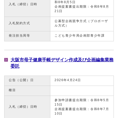
和8年8月5日
入札（締切）日時
企画提案書提出期限：令和8年8月
21日
公募型企画競争方式（プロポーザ
入札契約方式
ル方式）
発注担当局等
こども青少年局企画部青少年課
大阪市母子健康手帳デザイン作成及び企画編集業務
委託
公告（公開）日
2026年4月24日
種目
参加申請書提出期限：令和8年5月
15日
入札（締切）日時
企画提案書提出期限：令和8年7月
10日