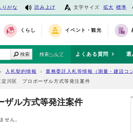
ふりがな
読み上げ
文字サイズ
拡大
標準
くらし
イベント・観光
よくある質問
選
検索
検索ヘルプ
入札契約情報
業務委託入札等情報（測量・建設コ
東淀川区 プロポーザル方式等発注案件
ーザル方式等発注案件
ません。