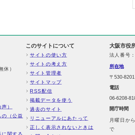
このサイトについて
大阪市役
サイトの使い方
法人番号：6
サイトの考え方
所在地
中無休）
サイト管理者
〒530-8
サイトマップ
電話
RSS配信
06-6208-
掲載データを使う
の声）
開庁時間
過去のサイト
もの（公益
リニューアルにあたって
月曜日から
正しく表示されないときは
で
等に関する