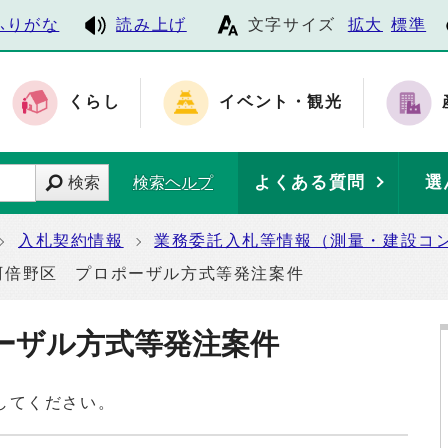
ふりがな
読み上げ
文字サイズ
拡大
標準
くらし
イベント・観光
よくある質問
選
検索
検索ヘルプ
入札契約情報
業務委託入札等情報（測量・建設コ
阿倍野区 プロポーザル方式等発注案件
ーザル方式等発注案件
してください。