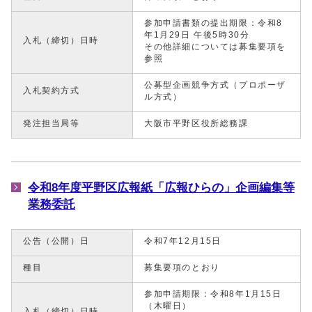
参加申請書類の提出期限：令和8
年1月29日 午後5時30分
入札（締切）日時
その他詳細については募集要項を
参照
公募型企画競争方式（プロポーザ
入札契約方式
ル方式）
発注担当局等
大阪市平野区役所総務課
令和8年度平野区広報紙「広報ひらの」企画編集等
業務委託
公告（公開）日
令和7年12月15日
種目
募集要項のとおり
参加申請期限：令和8年1月15日
（木曜日）
入札（締切）日時