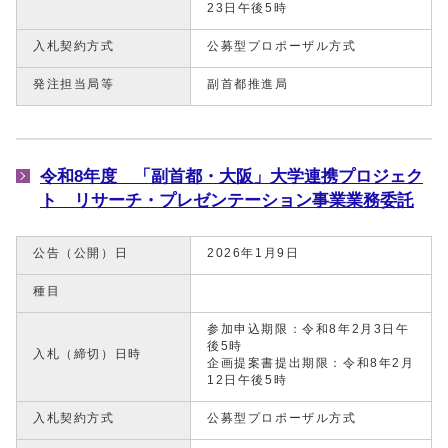
23日午後5時
入札契約方式
公募型プロポーザル方式
発注担当局等
副首都推進局
令和8年度 「副首都・大阪」大学連携プロジェク
ト リサーチ・プレゼンテーション事業業務委託
公告（公開）日
2026年1月9日
種目
参加申込期限：令和8年2月3日午
後5時
入札（締切）日時
企画提案書提出期限：令和8年2月
12日午後5時
入札契約方式
公募型プロポーザル方式