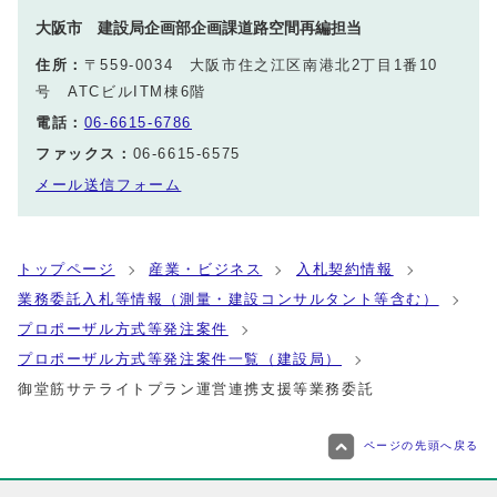
大阪市 建設局企画部企画課道路空間再編担当
住所：
〒559-0034 大阪市住之江区南港北2丁目1番10
号 ATCビルITM棟6階
電話：
06-6615-6786
ファックス：
06-6615-6575
メール送信フォーム
トップページ
産業・ビジネス
入札契約情報
業務委託入札等情報（測量・建設コンサルタント等含む）
プロポーザル方式等発注案件
プロポーザル方式等発注案件一覧（建設局）
御堂筋サテライトプラン運営連携支援等業務委託
ページの先頭へ戻る