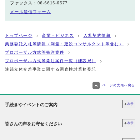
ファックス：
06-6615-6577
メール送信フォーム
トップページ
産業・ビジネス
入札契約情報
業務委託入札等情報（測量・建設コンサルタント等含む）
プロポーザル方式等発注案件
プロポーザル方式等発注案件一覧（建設局）
連続立体交差事業に関する調査検討業務委託
ページの先頭へ戻る
手続きやイベントのご案内
表示
皆さんの声をお寄せください
表示