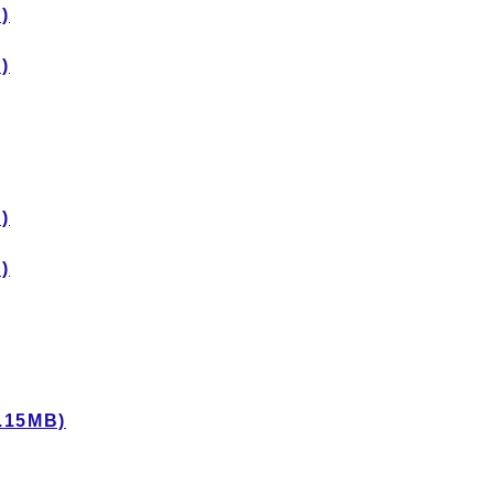
)
)
)
)
15MB)