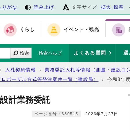
ふりがな
読み上げ
文字サイズ
拡大
標準
くらし
イベント・観光
よくある質問
選
検索
検索ヘルプ
入札契約情報
業務委託入札等情報（測量・建設コ
プロポーザル方式等発注案件一覧（建設局）
令和8年
橋設計業務委託
ページ番号：680515
2026年7月27日