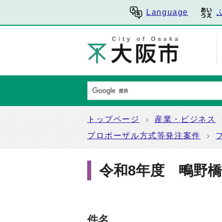
Language
トップページ
産業・ビジネス
プロポーザル方式等発注案件
令和8年度 鴫野
件名