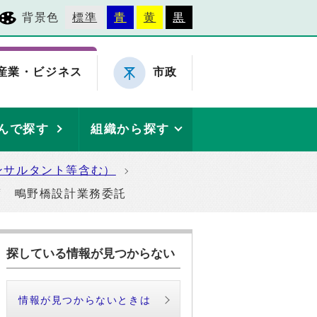
背景色
標準
青
黄
黒
産業・ビジネス
市政
んで探す
組織から探す
ンサルタント等含む）
度 鴫野橋設計業務委託
探している情報が見つからない
情報が見つからないときは