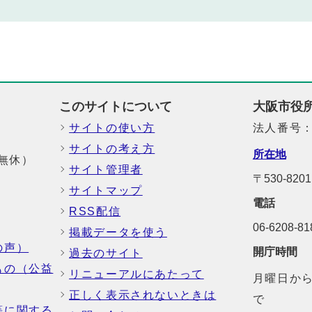
このサイトについて
大阪市役
サイトの使い方
法人番号：6
サイトの考え方
所在地
中無休）
サイト管理者
〒530-8
サイトマップ
電話
RSS配信
06-6208-
掲載データを使う
の声）
開庁時間
過去のサイト
もの（公益
リニューアルにあたって
月曜日から
正しく表示されないときは
で
等に関する