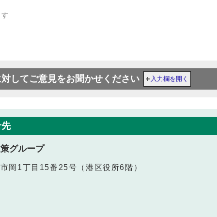
ます
に対してご意見をお聞かせください
入力欄を開く
せ先
政策グループ
港区市岡1丁目15番25号（港区役所6階）