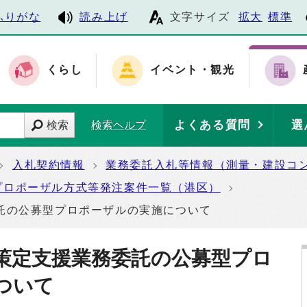
ふりがな
読み上げ
文字サイズ
拡大
標準
くらし
イベント・観光
よくある質問
選
検索
検索ヘルプ
入札契約情報
業務委託入札等情報（測量・建設コ
プロポーザル方式等発注案件一覧（港区）
託の公募型プロポーザルの実施について
策定支援業務委託の公募型プロ
ついて