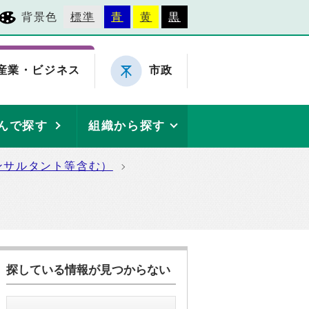
背景色
標準
青
黄
黒
産業・ビジネス
市政
んで探す
組織から探す
ンサルタント等含む）
探している情報が見つからない