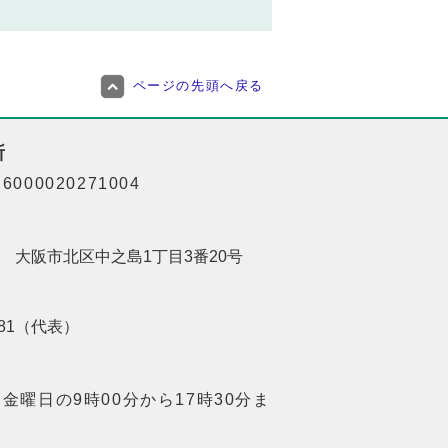
ページの先頭へ戻る
所
000020271004
201 大阪市北区中之島1丁目3番20号
8181（代表）
金曜日の9時00分から17時30分ま