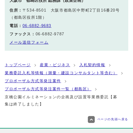
大阪市 都島区役所 総務課（政策企画）
住所：
〒534-8501 大阪市都島区中野町2丁目16番20号
（都島区役所1階）
電話：
06‐6882‐9683
ファックス：
06‐6882‐9787
メール送信フォーム
トップページ
産業・ビジネス
入札契約情報
業務委託入札等情報（測量・建設コンサルタント等含む）
プロポーザル方式等発注案件
プロポーザル方式等発注案件一覧（都島区）
京橋公園イルミネーションの企画及び設置等業務委託【募
集は終了しました】
ページの先頭へ戻る