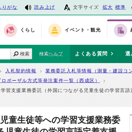
ふりがな
読み上げ
文字サイズ
拡大
標準
くらし
イベント・観光
よくある質問
選
検索
検索ヘルプ
入札契約情報
業務委託入札等情報（測量・建設コ
プロポーザル方式等発注案件一覧（西成区）
の学習支援業務委託（外国につながる児童生徒の学習言語
人児童生徒等への学習支援業務委
る児童生徒の学習言語定着支援