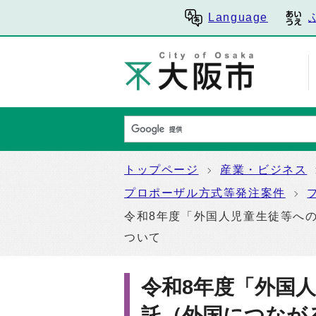
Language
トップページ
産業・ビジネス
プロポーザル方式等発注案件
令和8年度「外国人児童生徒等へ
ついて
令和8年度「外国
託（外国につなが