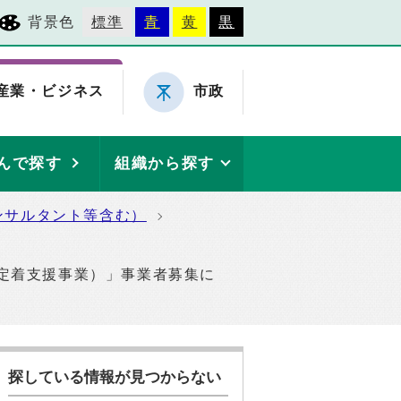
背景色
標準
青
黄
黒
産業・ビジネス
市政
んで探す
組織から探す
ンサルタント等含む）
定着支援事業）」事業者募集に
探している情報が見つからない