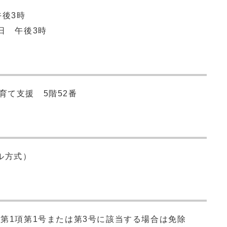
午後3時
日 午後3時
育て支援 5階52番
ル方式）
条第1項第1号または第3号に該当する場合は免除