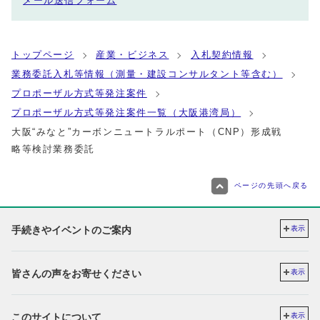
メール送信フォーム
トップページ
産業・ビジネス
入札契約情報
業務委託入札等情報（測量・建設コンサルタント等含む）
プロポーザル方式等発注案件
プロポーザル方式等発注案件一覧（大阪港湾局）
大阪“みなと”カーボンニュートラルポート（CNP）形成戦
略等検討業務委託
ページの先頭へ戻る
手続きやイベントのご案内
表示
皆さんの声をお寄せください
表示
このサイトについて
表示