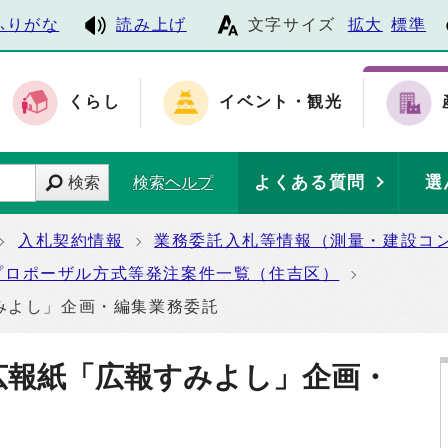
ふりがな
読み上げ
文字サイズ
拡大
標準
くらし
イベント・観光
よくある質問
選
検索
検索ヘルプ
入札契約情報
業務委託入札等情報（測量・建設コ
プロポーザル方式等発注案件一覧（住吉区）
みよし」企画・編集業務委託
区広報紙「広報すみよし」企画・