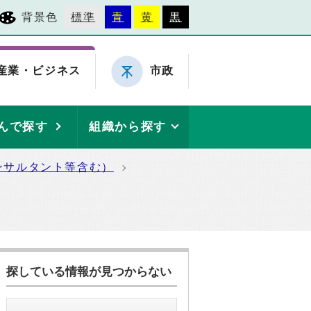
背景色
標準
青
黄
黒
産業・ビジネス
市政
んで探す
組織から探す
ンサルタント等含む）
探している情報が見つからない