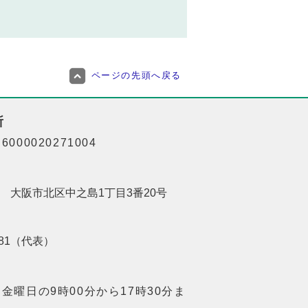
ページの先頭へ戻る
所
000020271004
201 大阪市北区中之島1丁目3番20号
8181（代表）
金曜日の9時00分から17時30分ま