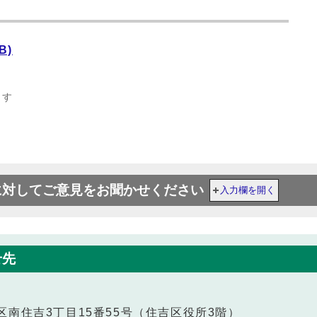
B)
ます
に対してご意見をお聞かせください
入力欄を開く
せ先
住吉区南住吉3丁目15番55号（住吉区役所3階）