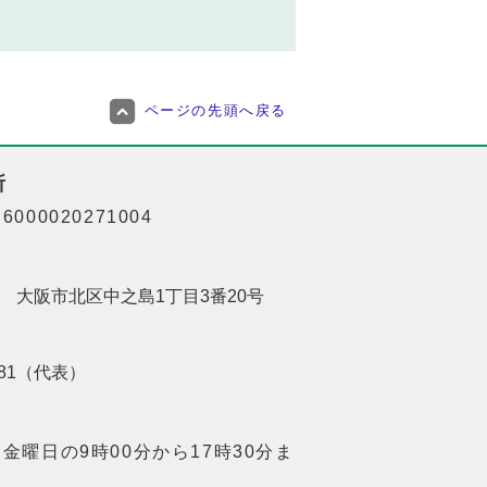
ページの先頭へ戻る
所
000020271004
201 大阪市北区中之島1丁目3番20号
8181（代表）
金曜日の9時00分から17時30分ま