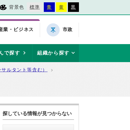
背景色
標準
青
黄
黒
産業・ビジネス
市政
んで探す
組織から探す
ンサルタント等含む）
探している情報が見つからない