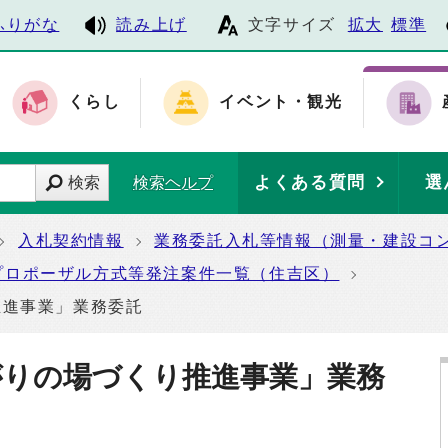
ふりがな
読み上げ
文字サイズ
拡大
標準
くらし
イベント・観光
よくある質問
選
検索
検索ヘルプ
入札契約情報
業務委託入札等情報（測量・建設コ
プロポーザル方式等発注案件一覧（住吉区）
推進事業」業務委託
がりの場づくり推進事業」業務