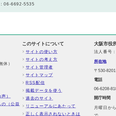
 06-6692-5535
このサイトについて
大阪市役
サイトの使い方
法人番号：6
サイトの考え方
所在地
中無休）
サイト管理者
〒530-8
サイトマップ
電話
RSS配信
06-6208-
掲載データを使う
の声）
開庁時間
過去のサイト
もの（公益
リニューアルにあたって
月曜日から
正しく表示されないときは
で