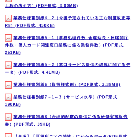
工程の考え方）(PDF形式, 3.00MB)
業務仕様書別紙4－2（今後予定されている主な制度改正等
R8）(PDF形式, 450KB)
業務仕様書別紙5－1（事務処理件数_金曜延長・日曜開庁
件数・個人カード関連窓口業務に係る業務件数）(PDF形式,
261KB)
業務仕様書別紙5－2（窓口サービス提供の環境に関するデ
ータ）(PDF形式, 4.41MB)
業務仕様書別紙6（取扱様式例）(PDF形式, 3.38MB)
業務仕様書別紙7－1～3（サービス水準）(PDF形式,
190KB)
業務仕様書別紙8（合理的配慮の提供に係る研修実施報告
書）(PDF形式, 39KB)
【参考】「区役所ごとの特性」にかかるデータ(PDF形式,