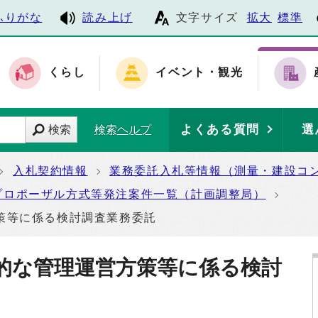
ふりがな
読み上げ
文字サイズ
拡大
標準
くらし
イベント・観光
よくある質問
選
検索
検索ヘルプ
入札契約情報
業務委託入札等情報（測量・建設コ
プロポーザル方式等発注案件一覧（計画調整局）
策等に係る検討調査業務委託
的な管理運営方策等に係る検討