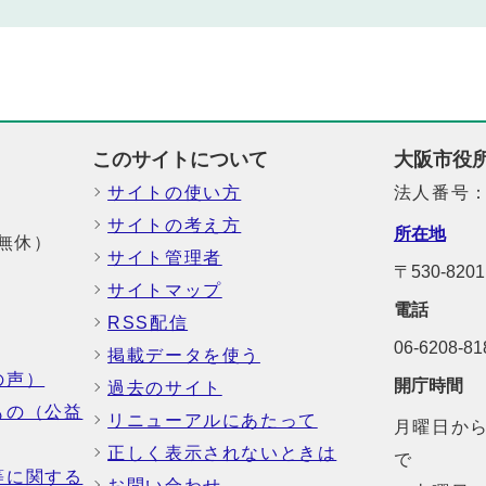
このサイトについて
大阪市役
サイトの使い方
法人番号：6
サイトの考え方
所在地
中無休）
サイト管理者
〒530-8
サイトマップ
電話
RSS配信
06-6208-
掲載データを使う
の声）
開庁時間
過去のサイト
もの（公益
リニューアルにあたって
月曜日から
正しく表示されないときは
で
等に関する
お問い合わせ