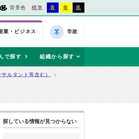
背景色
標準
青
黄
黒
産業・ビジネス
市政
んで探す
組織から探す
ンサルタント等含む）
探している情報が見つからない