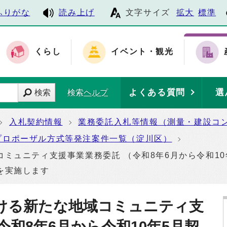
ふりがな
読み上げ
文字サイズ
拡大
標準
くらし
イベント・観光
よくある質問
選
検索
検索ヘルプ
入札契約情報
業務委託入札等情報（測量・建設コ
プロポーザル方式等発注案件一覧（淀川区）
ミュニティ支援事業業務委託 （令和8年6月から令和1
を実施します
ける新たな地域コミュニティ支
令和8年6月から令和10年5月契