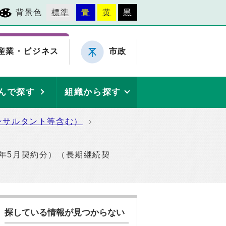
背景色
標準
青
黄
黒
産業・ビジネス
市政
んで探す
組織から探す
ンサルタント等含む）
0年5月契約分）（長期継続契
探している情報が見つからない