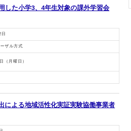
用した小学3、4年生対象の課外学習会
2日
ポーザル方式
9日（月曜日）
所
出による地域活性化実証実験協働事業者
日