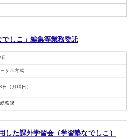
所
なでしこ」編集等業務委託
2日
ポーザル方式
16日（月曜日）
所総務課
用した課外学習会（学習塾なでしこ）