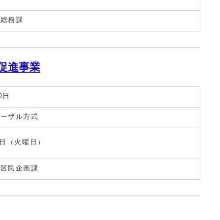
所総務課
促進事業
0日
ポーザル方式
3日（火曜日）
所区民企画課