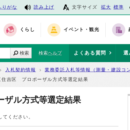
ふりがな
読み上げ
文字サイズ
拡大
標準
くらし
イベント・観光
よくある質問
選
検索
検索ヘルプ
入札契約情報
業務委託入札等情報（測量・建設コ
東住吉区 プロポーザル方式等選定結果
ーザル方式等選定結果
してください。