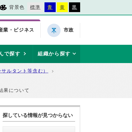
背景色
標準
青
黄
黒
産業・ビジネス
市政
んで探す
組織から探す
ンサルタント等含む）
結果について
探している情報が見つからない