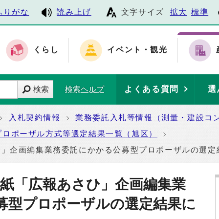
ふりがな
読み上げ
文字サイズ
拡大
標準
くらし
イベント・観光
よくある質問
選
検索
検索ヘルプ
入札契約情報
業務委託入札等情報（測量・建設コ
プロポーザル方式等選定結果一覧（旭区）
ひ」企画編集業務委託にかかる公募型プロポーザルの選定
報紙「広報あさひ」企画編集業
募型プロポーザルの選定結果に