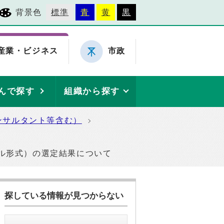
背景色
標準
青
黄
黒
産業・ビジネス
市政
んで探す
組織から探す
ンサルタント等含む）
ル形式）の選定結果について
探している情報が見つからない