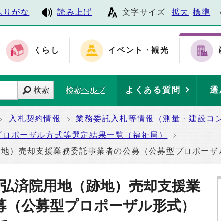
ふりがな
読み上げ
文字サイズ
拡大
標準
くらし
イベント・観光
よくある質問
選
検索
検索ヘルプ
入札契約情報
業務委託入札等情報（測量・建設コ
プロポーザル方式等選定結果一覧（福祉局）
跡地）売却支援業務委託事業者の公募（公募型プロポーザ
立弘済院用地（跡地）売却支援業
募（公募型プロポーザル形式）