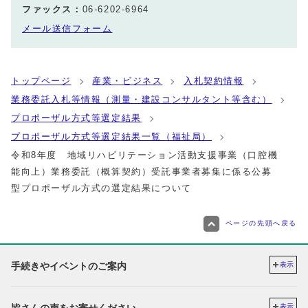
ファックス：
06-6202-6964
メール送信フォーム
トップページ
産業・ビジネス
入札契約情報
業務委託入札等情報（測量・建設コンサルタント等含む）
プロポーザル方式等選定結果
プロポーザル方式等選定結果一覧（福祉局）
令和8年度 地域リハビリテーション活動支援事業（口腔機
能向上）業務委託（概算契約）受託事業者募集に係る公募
型プロポーザル方式の選定結果について
ページの先頭へ戻る
手続きやイベントのご案内
表示
皆さんの声をお寄せください
表示