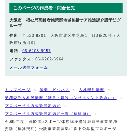
このページの作成者・問合せ先
大阪市 福祉局高齢者施策部地域包括ケア推進課介護予防グ
ループ
住所：
〒530-8201 大阪市北区中之島1丁目3番20号（大
阪市役所2階）
電話：
06-6208-9957
ファックス：
06-6202-6964
メール送信フォーム
トップページ
産業・ビジネス
入札契約情報
業務委託入札等情報（測量・建設コンサルタント等含む）
プロポーザル方式等選定結果
プロポーザル方式等選定結果一覧（福祉局）
令和8年度 高齢者eスポーツ体験講座講師派遣等事業業務
委託（概算契約）受託事業者募集に係る公募型プロポーザ