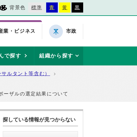
背景色
標準
青
黄
黒
産業・ビジネス
市政
んで探す
組織から探す
ンサルタント等含む）
ポーザルの選定結果について
探している情報が見つからない