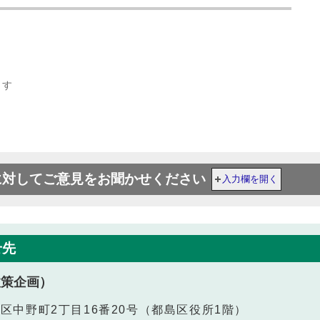
ます
に対してご意見をお聞かせください
入力欄を開く
せ先
政策企画）
都島区中野町2丁目16番20号（都島区役所1階）