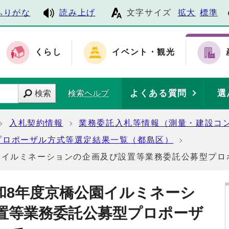
ふりがな
読み上げ
文字サイズ
拡大
標準
くらし
イベント・観光
よくある質問
選
検索
検索ヘルプ
入札契約情報
業務委託入札等情報（測量・建設コ
プロポーザル方式等選定結果一覧（都島区）
園イルミネーションの企画及び設置等業務委託公募型プロ
和8年度京橋公園イルミネーシ
置等業務委託公募型プロポーザ