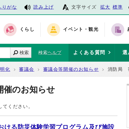
ふりがな
読み上げ
文字サイズ
拡大
標準
くらし
イベント・観光
よくある質問
選
検索
検索ヘルプ
透明化
審議会
審議会等開催のお知らせ
消防局 
開催のお知らせ
してください。
おける防災体験学習プログラム及び施設