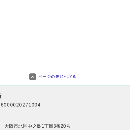
ページの先頭へ戻る
所
000020271004
201 大阪市北区中之島1丁目3番20号