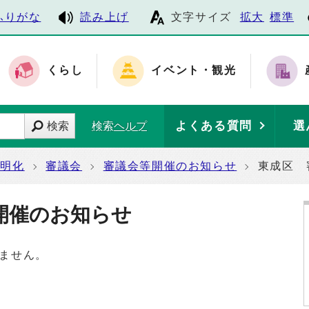
ふりがな
読み上げ
文字サイズ
拡大
標準
くらし
イベント・観光
よくある質問
選
検索
検索ヘルプ
透明化
審議会
審議会等開催のお知らせ
東成区 
開催のお知らせ
ません。