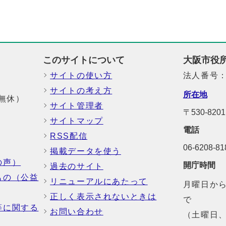
このサイトについて
大阪市役
サイトの使い方
法人番号：6
サイトの考え方
所在地
中無休）
サイト管理者
〒530-8
サイトマップ
電話
RSS配信
06-6208-
掲載データを使う
の声）
開庁時間
過去のサイト
もの（公益
リニューアルにあたって
月曜日から
正しく表示されないときは
で
等に関する
お問い合わせ
（土曜日、