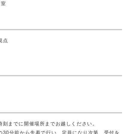
会室
視点
時刻までに開催場所までお越しください。
の30分前から先着で行い、定員になり次第、受付を