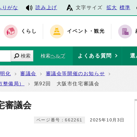
ふりがな
読み上げ
文字サイズ
拡大
標準
くらし
イベント・観光
よくある質問
選
検索
検索ヘルプ
透明化
審議会
審議会等開催のお知らせ
市整備局）
第92回 大阪市住宅審議会
宅審議会
ページ番号：662261
2025年10月3日