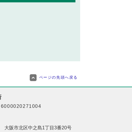
ページの先頭へ戻る
所
000020271004
201 大阪市北区中之島1丁目3番20号