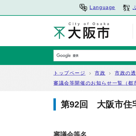
Language
トップページ
市政
市政の
審議会等開催のお知らせ一覧（都
第92回 大阪市住
審議会等名