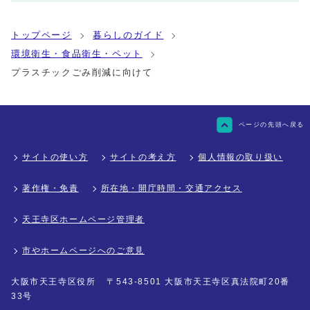
トップページ
暮らしのガイド
環境衛生・食品衛生・ペット
プラスチックごみ削減に向けて
ページの先頭へ戻る
サイトの使い方
サイトの考え方
個人情報の取り扱い
著作権・免責
所在地・開庁時間・交通アクセス
天王寺区ホームページ管理者
市やホームページへのご意見
大阪市天王寺区役所
〒543-8501 大阪市天王寺区真法院町20番
33号