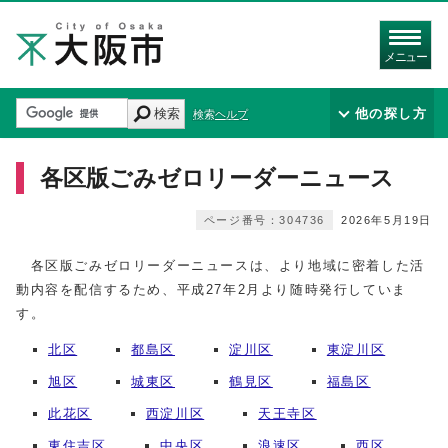
メニュー
検索
他の探し方
検索ヘルプ
各区版ごみゼロリーダーニュース
ページ番号：304736
2026年5月19日
各区版ごみゼロリーダーニュースは、より地域に密着した活
動内容を配信するため、平成27年2月より随時発行していま
す。
北区
都島区
淀川区
東淀川区
旭区
城東区
鶴見区
福島区
此花区
西淀川区
天王寺区
東住吉区
中央区
浪速区
西区